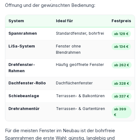
Öffnung und der gewünschten Bedienung:
System
Ideal für
Festpreis
Spannrahmen
Standardfenster, bohrfrei
ab 129 €
LiSa-System
Fenster ohne
ab 134 €
Blendrahmen
Drehfenster-
Häufig geöffnete Fenster
ab 262 €
Rahmen
Dachfenster-Rollo
Dachflächenfenster
ab 328 €
Schiebeanlage
Terrassen- & Balkontüren
ab 337 €
Drehrahmentür
Terrassen- & Gartentüren
ab 399
€
Für die meisten Fenster im Neubau ist der bohrfreie
Spannrahmen die erste Wahl: günstig, langlebig und